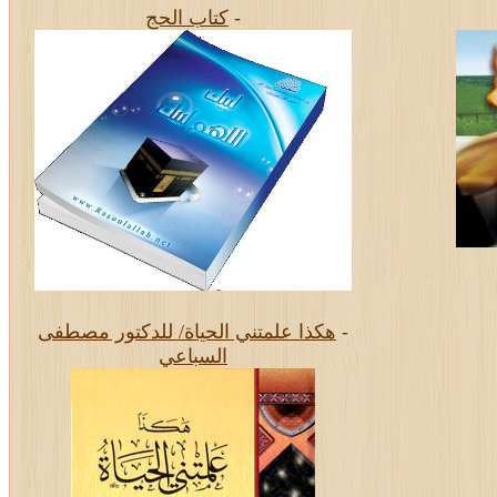
-
كتاب الحج
-
هكذا علمتني الحياة/ للدكتور مصطفى
السباعي