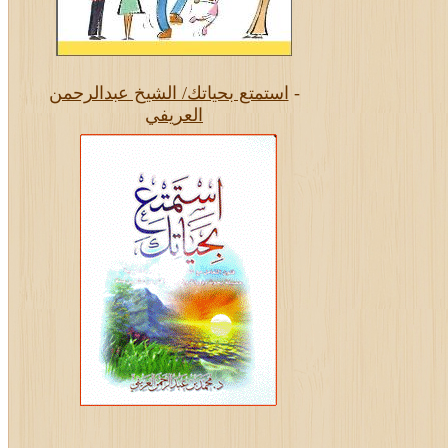
-
استمتع بحياتك/ الشيخ عبدالرحمن
العريفي